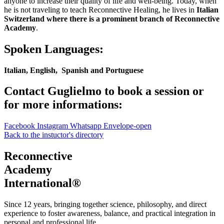
anyone to increase their quality of life and well-being. Today, when
he is not traveling to teach Reconnective Healing, he lives in
Italian
Switzerland where there is a prominent branch of Reconnective
Academy
.
Spoken Languages:
Italian, English, Spanish and Portuguese
Contact Guglielmo to book a session or
for more informations:
Facebook
Instagram
Whatsapp
Envelope-open
Back to the instuctor's directory
Reconnective
Academy
International®
Since 12 years, bringing together science, philosophy, and direct
experience to foster awareness, balance, and practical integration in
personal and professional life.