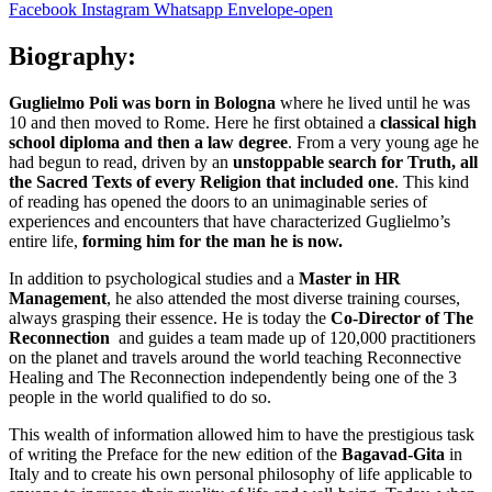
Facebook
Instagram
Whatsapp
Envelope-open
Biography:
Guglielmo Poli was born in Bologna
where he lived until he was
10 and then moved to Rome. Here he first obtained a
classical high
school diploma and then a law degree
. From a very young age he
had begun to read, driven by an
unstoppable search for Truth, all
the Sacred Texts of every Religion that included one
. This kind
of reading has opened the doors to an unimaginable series of
experiences and encounters that have characterized Guglielmo’s
entire life,
forming him for the man he is now.
In addition to psychological studies and a
Master in HR
Management
, he also attended the most diverse training courses,
always grasping their essence. He is today the
Co-Director of The
Reconnection
and guides a team made up of 120,000 practitioners
on the planet and travels around the world teaching Reconnective
Healing and The Reconnection independently being one of the 3
people in the world qualified to do so.
This wealth of information allowed him to have the prestigious task
of writing the Preface for the new edition of the
Bagavad-Gita
in
Italy and to create his own personal philosophy of life applicable to