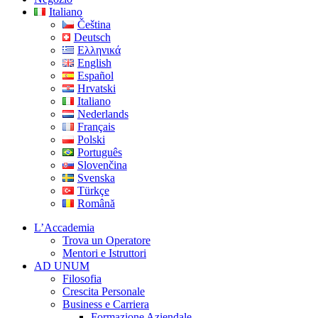
Italiano
Čeština
Deutsch
Ελληνικά
English
Español
Hrvatski
Italiano
Nederlands
Français
Polski
Português
Slovenčina
Svenska
Türkçe
Română
L’Accademia
Trova un Operatore
Mentori e Istruttori
AD UNUM
Filosofia
Crescita Personale
Business e Carriera
Formazione Aziendale