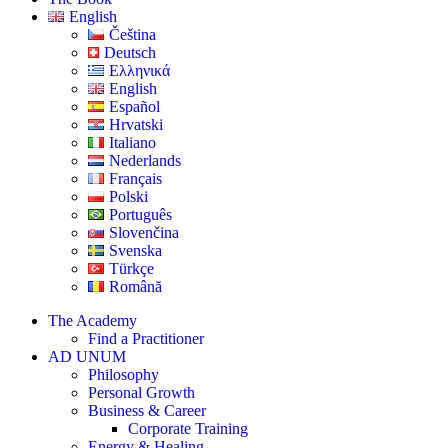
English
Čeština
Deutsch
Ελληνικά
English
Español
Hrvatski
Italiano
Nederlands
Français
Polski
Português
Slovenčina
Svenska
Türkçe
Română
The Academy
Find a Practitioner
AD UNUM
Philosophy
Personal Growth
Business & Career
Corporate Training
Energy & Healing