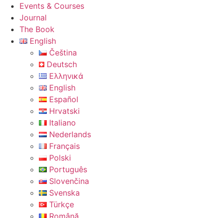
Events & Courses
Journal
The Book
English
Čeština
Deutsch
Ελληνικά
English
Español
Hrvatski
Italiano
Nederlands
Français
Polski
Português
Slovenčina
Svenska
Türkçe
Română