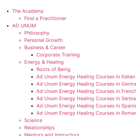
Skip
to
The Academy
content
Find a Practitioner
AD UNUM
Philosophy
Personal Growth
Business & Career
Corporate Training
Energy & Healing
Roots of Being
Ad Unum Energy Healing Courses in Italian
Ad Unum Energy Healing Courses in Germ
Ad Unum Energy Healing Courses in Frenc
Ad Unum Energy Healing Courses in Serbi
Ad Unum Energy Healing Courses in Spani
Ad Unum Energy Healing Courses in Roma
Science
Relationships
Mentors and Instructors