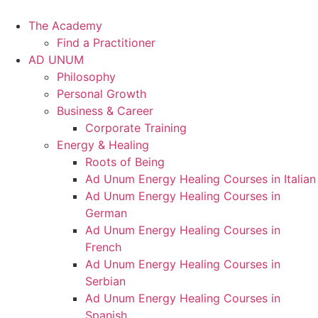
Skip
to
The Academy
content
Find a Practitioner
AD UNUM
Philosophy
Personal Growth
Business & Career
Corporate Training
Energy & Healing
Roots of Being
Ad Unum Energy Healing Courses in Italian
Ad Unum Energy Healing Courses in
German
Ad Unum Energy Healing Courses in
French
Ad Unum Energy Healing Courses in
Serbian
Ad Unum Energy Healing Courses in
Spanish