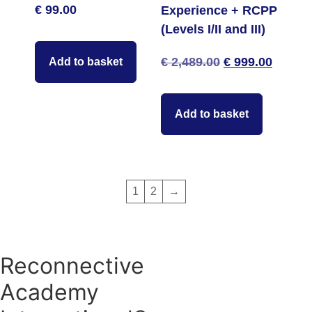
€
99.00
Experience + RCPP
(Levels I/II and III)
Original
Curren
€
2,489.00
€
999.00
Add to basket
price
price
Add to basket
was:
is:
€ 2,489.00.
€ 999.
1
2
→
Reconnective
Academy